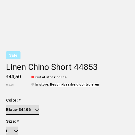
Sale
Linen Chino Short 44853
€44,50
Out of stock online
In store
:
Beschikbaarheid controleren
€59,95
Color:
*
Size:
*