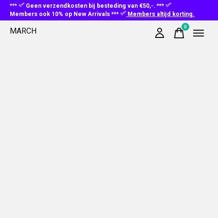
***
Geen verzendkosten bij besteding van €50,-. ***
Members ook 10% op New Arrivals ***
Members altijd korting.
0
MARCH
items