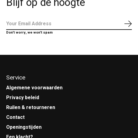
Blijf op de hoogte
Abo
Don’t worry, we won’t spam
Service
Algemene voorwaarden
Privacy beleid
Ruilen & retourneren
Contact
Openingstijden
Een klacht?