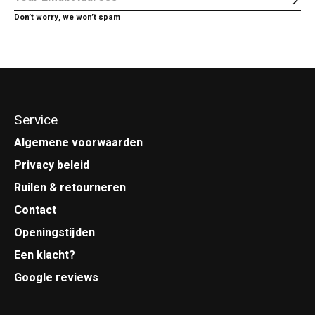
Abo
Don’t worry, we won’t spam
Service
Algemene voorwaarden
Privacy beleid
Ruilen & retourneren
Contact
Openingstijden
Een klacht?
Google reviews
.