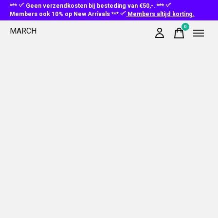
***
Geen verzendkosten bij besteding van €50,-. ***
Members ook 10% op New Arrivals ***
Members altijd korting.
0
MARCH
items