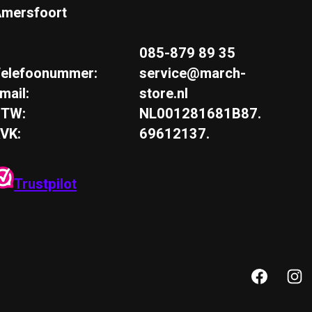
mersfoort
085-879 89 35
elefoonummer:
service@march-
mail:
store.nl
BTW:
NL001281681B87.
VK:
69612137.
Trustpilot