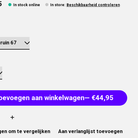
5
In stock online
In store
:
Beschikbaarheid controleren
oevoegen aan winkelwagen
— €44,95
:
en om te vergelijken
Aan verlanglijst toevoegen