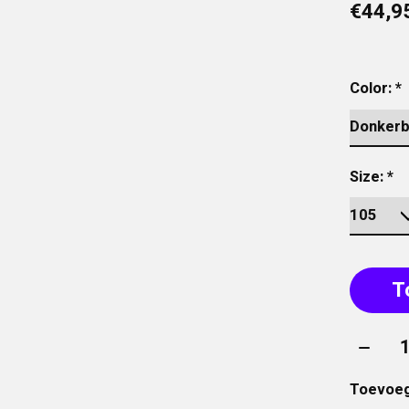
€44,9
Color:
*
Size:
*
T
Aantal
Toevoeg