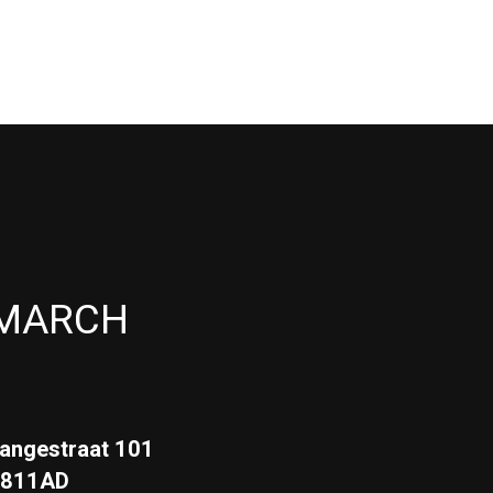
MARCH
angestraat 101
3811AD