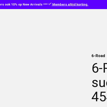
s ook 10% op New Arrivals ***
Members altijd korting.
6-Road
6-
su
45