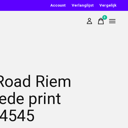
Account
Verlanglijst
Vergelijk
0
items
Road Riem
ede print
4545