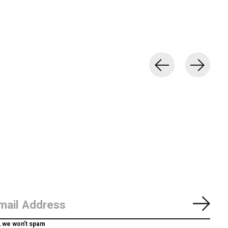
Abon
, we won’t spam