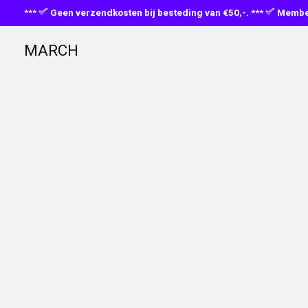
***
Geen verzendkosten bij besteding van €50,-. ***
Member
MARCH