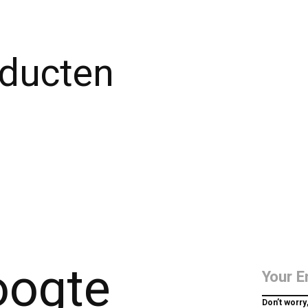
oducten
hoogte
Don’t worry