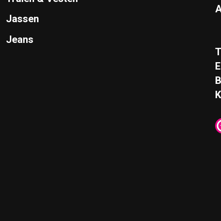
A
Jassen
Jeans
T
E
K