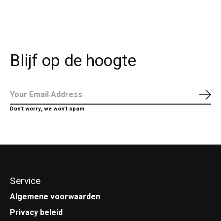
Blijf op de hoogte
Abo
Don’t worry, we won’t spam
Service
Algemene voorwaarden
Privacy beleid