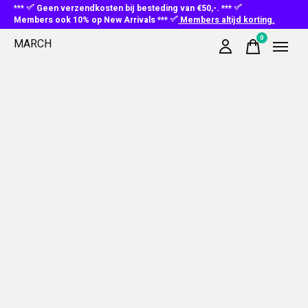
***
Geen verzendkosten bij besteding van €50,-. ***
Members ook 10% op New Arrivals ***
Members altijd korting.
0
MARCH
items