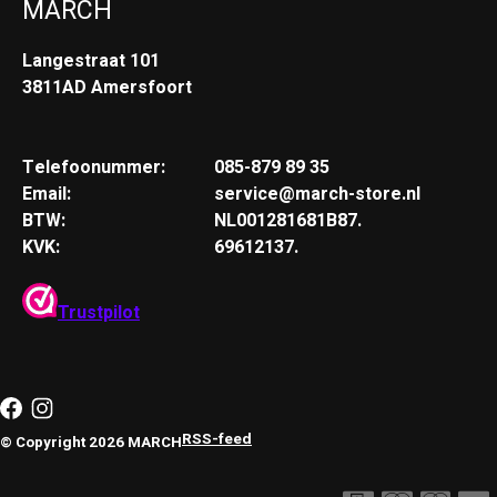
MARCH
Langestraat 101
3811AD Amersfoort
Telefoonummer:
085-879 89 35
Email:
service@march-store.nl
BTW:
NL001281681B87.
KVK:
69612137.
Trustpilot
RSS-feed
© Copyright 2026 MARCH