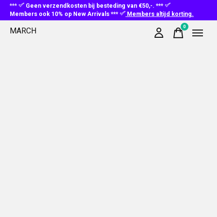
***
Geen verzendkosten bij besteding van €50,-. ***
Members ook 10% op New Arrivals ***
Members altijd korting.
0
MARCH
items