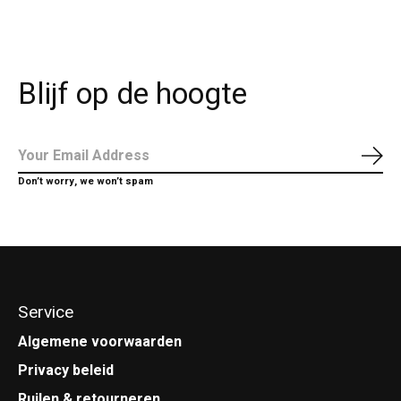
Blijf op de hoogte
Abo
Don’t worry, we won’t spam
Service
Algemene voorwaarden
Privacy beleid
Ruilen & retourneren