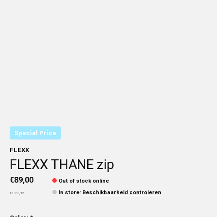
Special Price
FLEXX
FLEXX THANE zip
€89,00
Out of stock online
In store
:
Beschikbaarheid controleren
€129,95