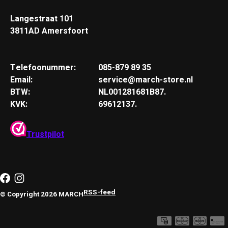
Langestraat 101
3811AD Amersfoort
Telefoonummer:
085-879 89 35
Email:
service@march-store.nl
BTW:
NL001281681B87.
KVK:
69612137.
Trustpilot
RSS-feed
© Copyright 2026 MARCH