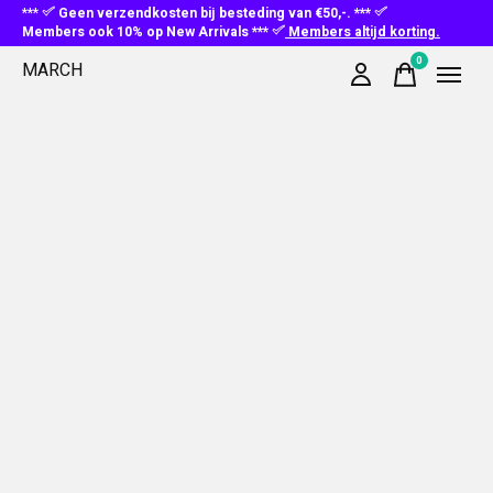
***
Geen verzendkosten bij besteding van €50,-. ***
Members ook 10% op New Arrivals ***
Members altijd korting.
0
MARCH
items