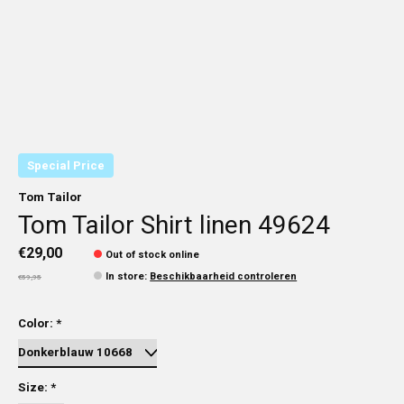
Special Price
Tom Tailor
Tom Tailor Shirt linen 49624
€29,00
Out of stock online
In store
:
Beschikbaarheid controleren
€59,95
Color:
*
Size:
*