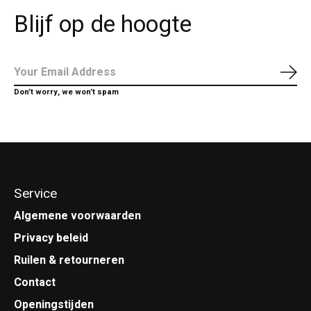
Blijf op de hoogte
Abo
Don’t worry, we won’t spam
Service
Algemene voorwaarden
Privacy beleid
Ruilen & retourneren
Contact
Openingstijden