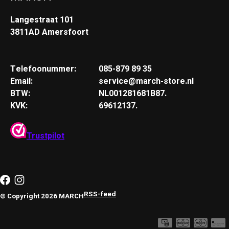
Langestraat 101
3811AD Amersfoort
Telefoonummer:
085-879 89 35
Email:
service@march-store.nl
BTW:
NL001281681B87.
KVK:
69612137.
Trustpilot
RSS-feed
© Copyright 2026 MARCH