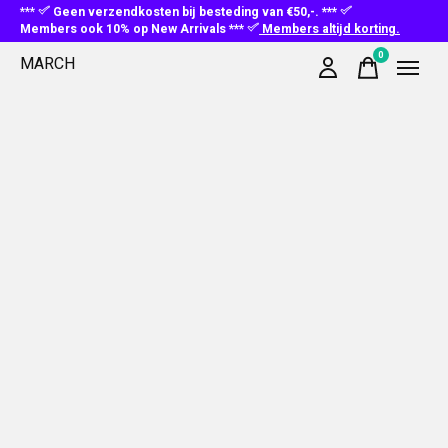
***
Geen verzendkosten bij besteding van €50,-. ***
Members ook 10% op New Arrivals ***
Members altijd korting.
0
MARCH
items