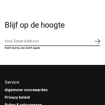
Blijf op de hoogte
Abo
Don’t worry, we won’t spam
Service
Algemene voorwaarden
Privacy beleid
Ruilen & retourneren