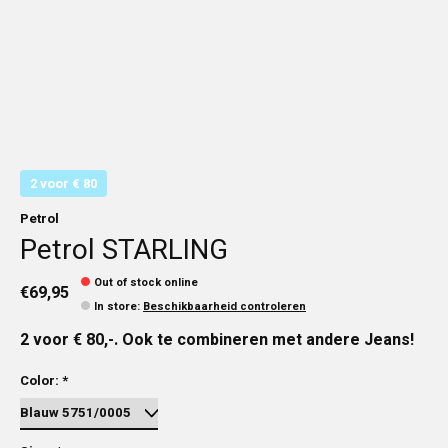
2 voor € 80
Petrol
Petrol STARLING
Out of stock online
€69,95
In store
:
Beschikbaarheid controleren
2 voor € 80,-. Ook te combineren met andere Jeans!
Color:
*