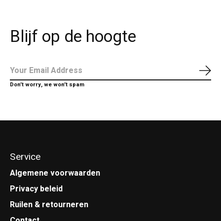
Blijf op de hoogte
Abo
Don’t worry, we won’t spam
Service
Algemene voorwaarden
Privacy beleid
Ruilen & retourneren
Contact