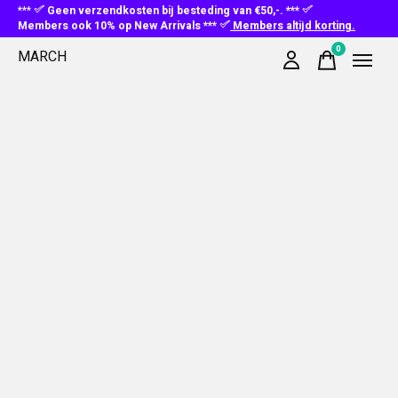
***
Geen verzendkosten bij besteding van €50,-. ***
Members ook 10% op New Arrivals ***
Members altijd korting.
0
MARCH
items