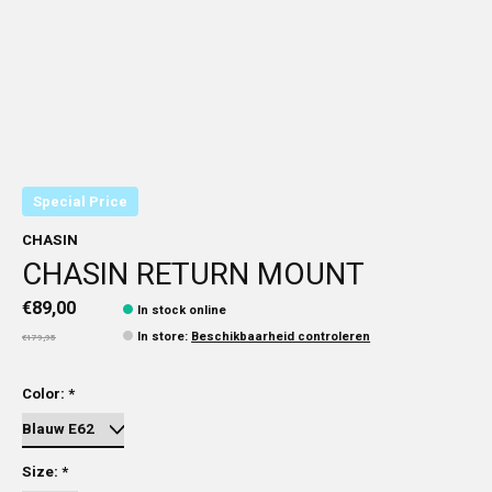
Special Price
CHASIN
CHASIN RETURN MOUNT
€89,00
In stock online
In store
:
Beschikbaarheid controleren
€179,95
Color:
*
Size:
*