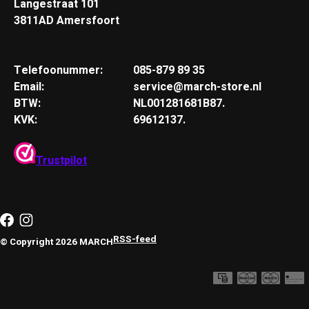
Langestraat 101
3811AD Amersfoort
Telefoonummer:
085-879 89 35
Email:
service@march-store.nl
BTW:
NL001281681B87.
KVK:
69612137.
Trustpilot
RSS-feed
© Copyright 2026 MARCH