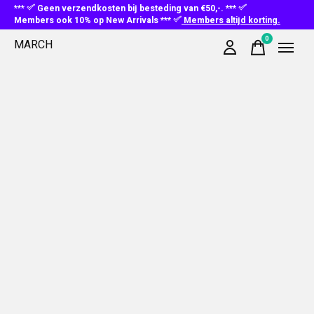
***
Geen verzendkosten bij besteding van €50,-. ***
Members ook 10% op New Arrivals ***
Members altijd korting.
0
MARCH
items