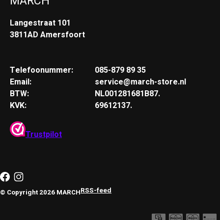
MARCH
Langestraat 101
3811AD Amersfoort
Telefoonummer:
085-879 89 35
Email:
service@march-store.nl
BTW:
NL001281681B87.
KVK:
69612137.
Trustpilot
RSS-feed
© Copyright 2026 MARCH