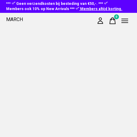
***
Geen verzendkosten bij besteding van €50,-. ***
Members ook 10% op New Arrivals ***
Members altijd korting.
0
MARCH
items