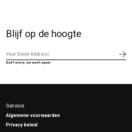
Blijf op de hoogte
Abo
Don’t worry, we won’t spam
Service
Algemene voorwaarden
Privacy beleid