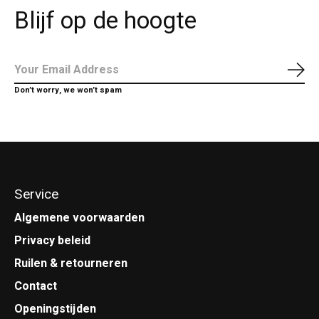
Blijf op de hoogte
Abo
Don’t worry, we won’t spam
Service
Algemene voorwaarden
Privacy beleid
Ruilen & retourneren
Contact
Openingstijden