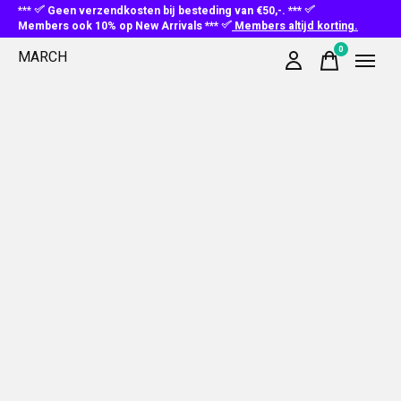
***
Geen verzendkosten bij besteding van €50,-. ***
Members ook 10% op New Arrivals ***
Members altijd korting.
0
MARCH
items