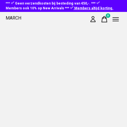
***
Geen verzendkosten bij besteding van €50,-. ***
Members ook 10% op New Arrivals ***
Members altijd korting.
0
MARCH
items