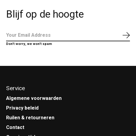
Blijf op de hoogte
Abo
Don’t worry, we won’t spam
Service
Algemene voorwaarden
Privacy beleid
Ruilen & retourneren
Contact