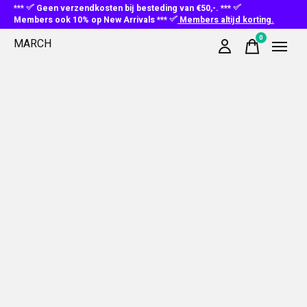
***
Geen verzendkosten bij besteding van €50,-. ***
Members ook 10% op New Arrivals ***
Members altijd korting.
0
MARCH
items