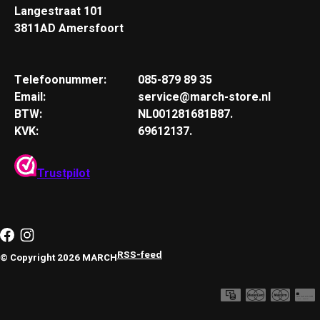
Langestraat 101
3811AD Amersfoort
Telefoonummer:
085-879 89 35
Email:
service@march-store.nl
BTW:
NL001281681B87.
KVK:
69612137.
Trustpilot
RSS-feed
© Copyright 2026 MARCH