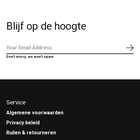
Blijf op de hoogte
Abo
Don’t worry, we won’t spam
Service
Algemene voorwaarden
Privacy beleid
Ruilen & retourneren