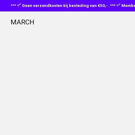
***
Geen verzendkosten bij besteding van €50,-. ***
Member
MARCH