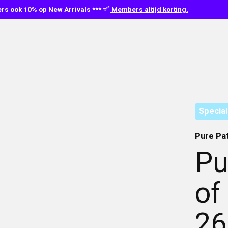
s ook 10% op New Arrivals ***
Members altijd korting.
Special
Pure Pa
Pu
of
26