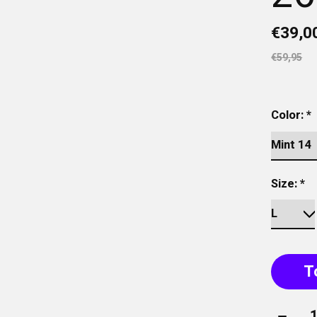
€39,0
€59,95
Color:
*
Size:
*
T
Aantal