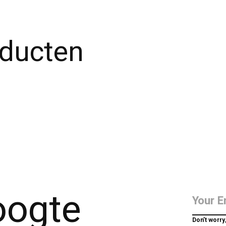
oducten
hoogte
Don’t worry