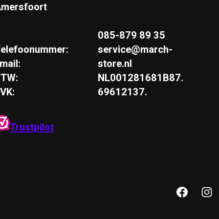
mersfoort
085-879 89 35
elefoonummer:
service@march-
mail:
store.nl
BTW:
NL001281681B87.
VK:
69612137.
Trustpilot