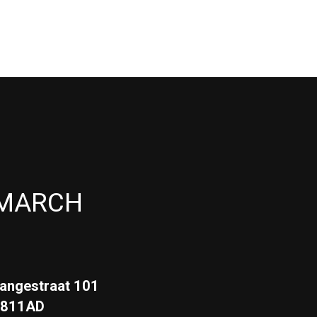
MARCH
angestraat 101
3811AD