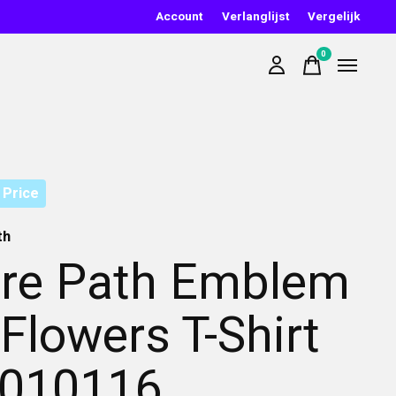
Account
Verlanglijst
Vergelijk
0
items
 Price
th
re Path Emblem
 Flowers T-Shirt
010116