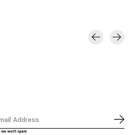
Abon
, we won’t spam