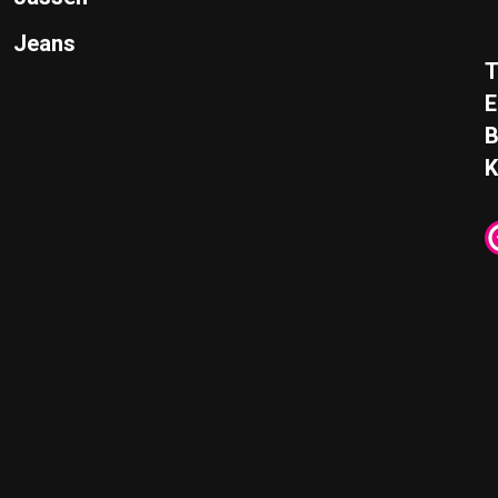
Jeans
T
E
K