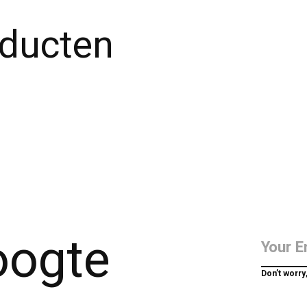
oducten
hoogte
Don’t worry