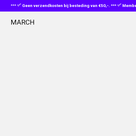
***
Geen verzendkosten bij besteding van €50,-. ***
Member
MARCH