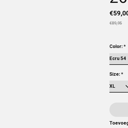
€59,0
€89,95
Color:
*
Size:
*
Toevoeg