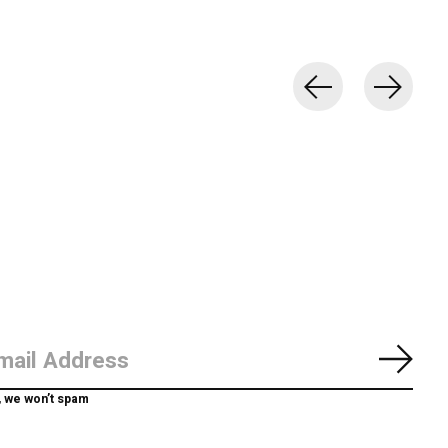
Abon
, we won’t spam