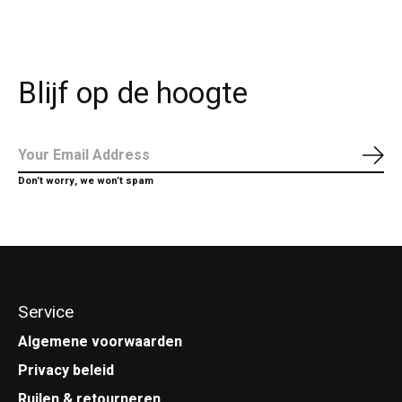
Blijf op de hoogte
Abo
Don’t worry, we won’t spam
Service
Algemene voorwaarden
Privacy beleid
Ruilen & retourneren