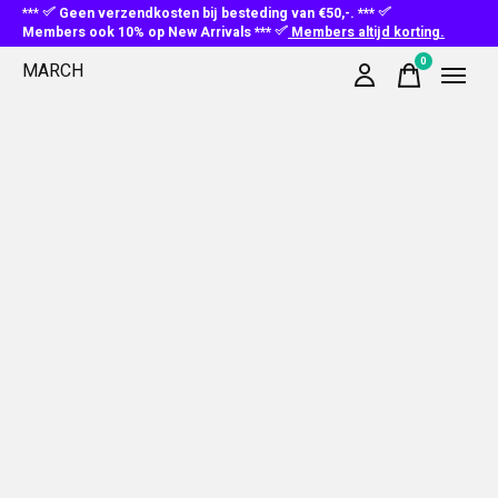
***
Geen verzendkosten bij besteding van €50,-. ***
Members ook 10% op New Arrivals ***
Members altijd korting.
0
MARCH
items