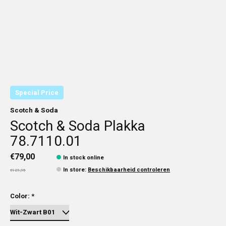
Special Price
Scotch & Soda
Scotch & Soda Plakka
78.7110.01
€79,00
In stock online
In store
:
Beschikbaarheid controleren
€129,95
Color:
*