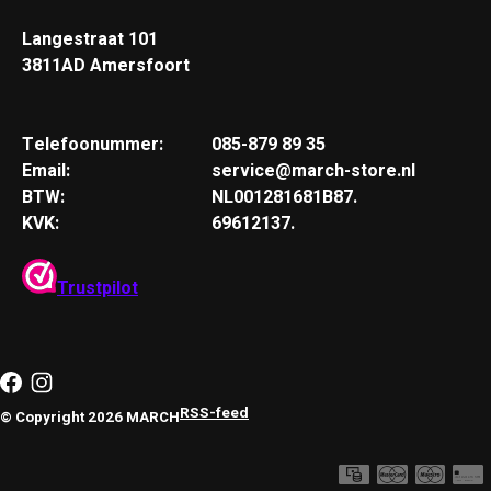
Langestraat 101
3811AD Amersfoort
Telefoonummer:
085-879 89 35
Email:
service@march-store.nl
BTW:
NL001281681B87.
KVK:
69612137.
Trustpilot
RSS-feed
© Copyright 2026 MARCH