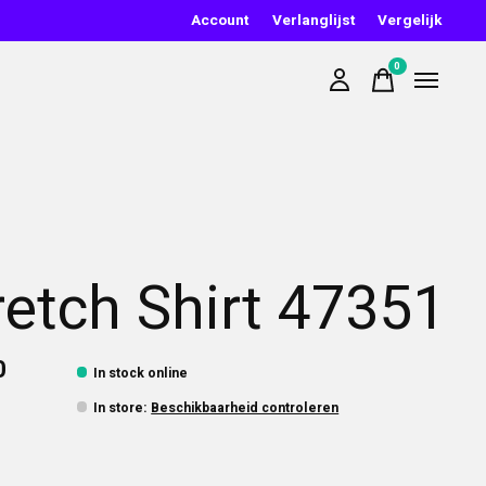
Account
Verlanglijst
Vergelijk
0
items
retch Shirt 47351
0
In stock online
In store
:
Beschikbaarheid controleren