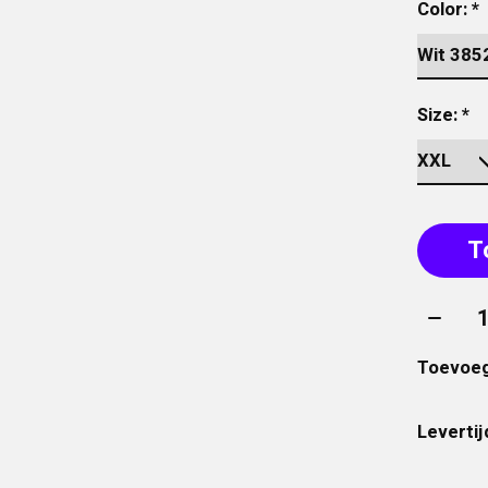
Color:
*
Size:
*
T
Aantal
Toevoeg
Levertij