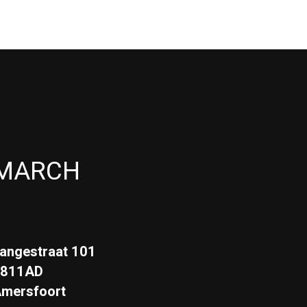
MARCH
angestraat 101
3811AD
mersfoort