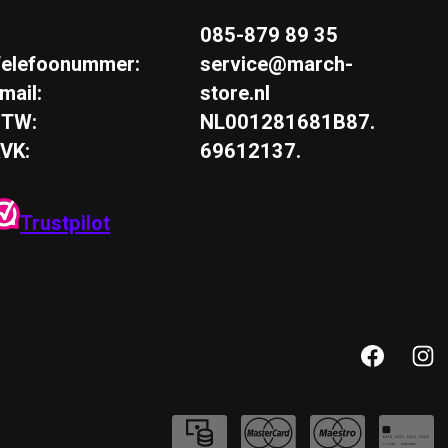
085-879 89 35
elefoonummer:
service@march-
mail:
store.nl
BTW:
NL001281681B87.
VK:
69612137.
Trustpilot