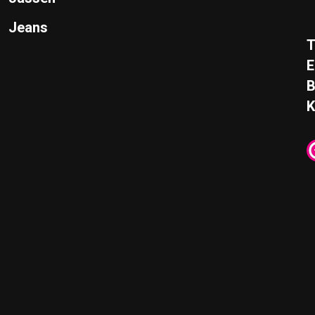
Jeans
T
E
K