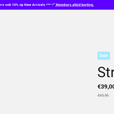
s ook 10% op New Arrivals ***
Members altijd korting.
Sale
St
€39,0
€69,95