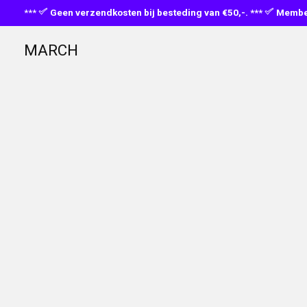
***
Geen verzendkosten bij besteding van €50,-. ***
Member
MARCH