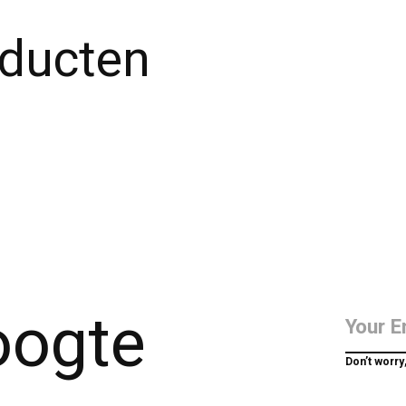
oducten
hoogte
Don’t worry