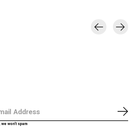
Abon
, we won’t spam