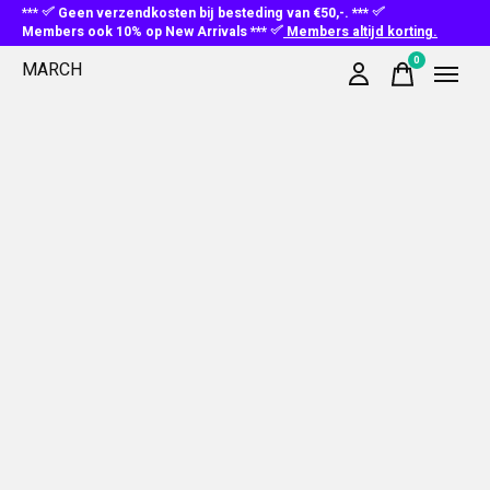
***
Geen verzendkosten bij besteding van €50,-. ***
Members ook 10% op New Arrivals ***
Members altijd korting.
0
MARCH
items