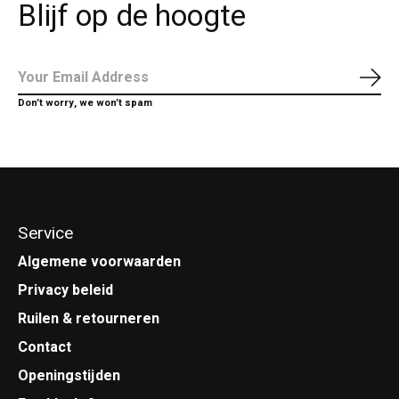
Blijf op de hoogte
Abo
Don’t worry, we won’t spam
Service
Algemene voorwaarden
Privacy beleid
Ruilen & retourneren
Contact
Openingstijden