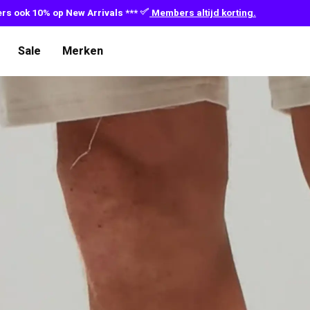
s ook 10% op New Arrivals ***
Members altijd korting.
Sale
Merken