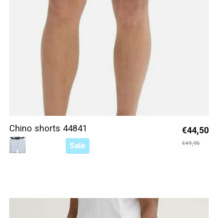
Chino shorts 44841
€44,50
Color:
Licht Blauw 37473
*
— Licht Blauw 37473
€49,95
Sale