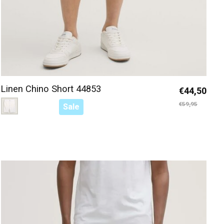
Linen Chino Short 44853
€44,50
Color:
Wit 20000
*
— Wit 20000
€59,95
Sale