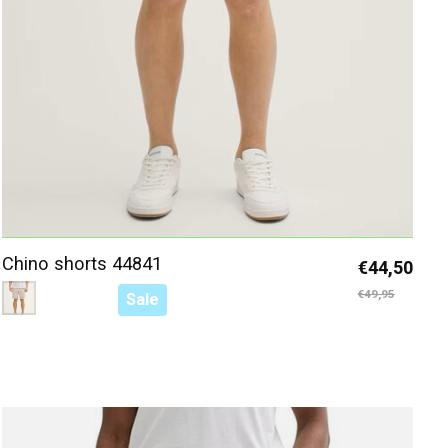
Chino shorts 44841
€44,50
Color:
Beige 37469
*
— Beige 37469
€49,95
Sale