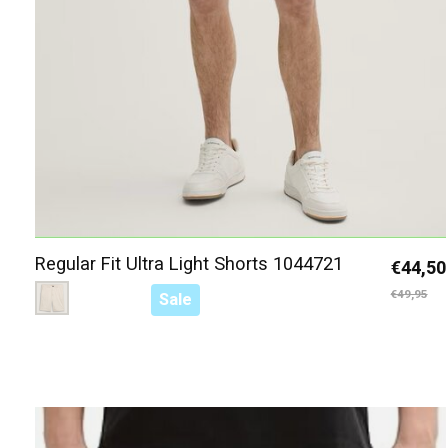
Regular Fit Ultra Light Shorts 1044721
€44,50
Color:
Beige 10336
*
— Beige 10336
€49,95
Sale