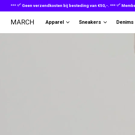
***
Geen verzendkosten bij besteding van €50,-. ***
Member
MARCH
Apparel
Sneakers
Denims