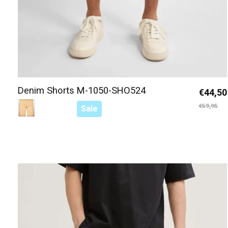
Denim Shorts M-1050-SHO524
€44,50
Color:
Tanig 1105
*
— Tanig 1105
€59,95
Sale