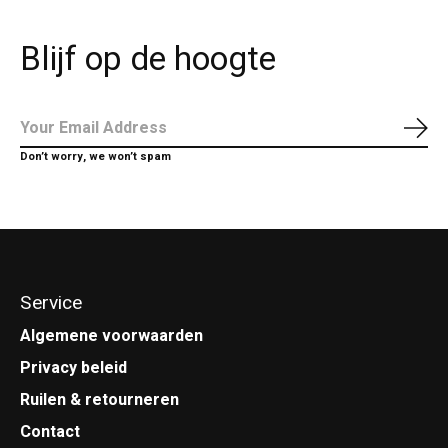
Blijf op de hoogte
Abo
Don’t worry, we won’t spam
Service
Algemene voorwaarden
Privacy beleid
Ruilen & retourneren
Contact