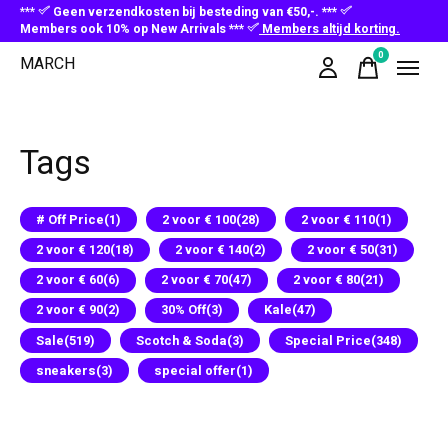
***
Geen verzendkosten bij besteding van €50,-. ***
Members ook 10% op New Arrivals ***
Members altijd korting.
0
MARCH
items
Tags
# Off Price
(1)
2 voor € 100
(28)
2 voor € 110
(1)
2 voor € 120
(18)
2 voor € 140
(2)
2 voor € 50
(31)
2 voor € 60
(6)
2 voor € 70
(47)
2 voor € 80
(21)
2 voor € 90
(2)
30% Off
(3)
Kale
(47)
Sale
(519)
Scotch & Soda
(3)
Special Price
(348)
sneakers
(3)
special offer
(1)