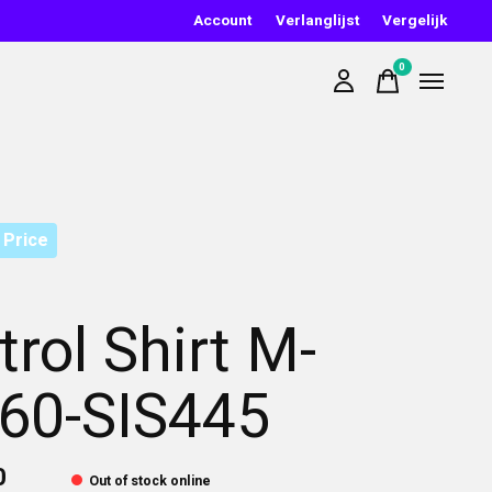
Account
Verlanglijst
Vergelijk
0
items
 Price
trol Shirt M-
60-SIS445
0
Out of stock online