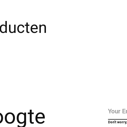
oducten
hoogte
Don’t worry