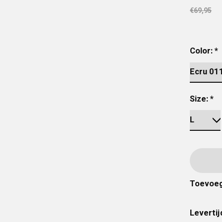
€69,95
Color:
*
Size:
*
Toevoeg
Levertij