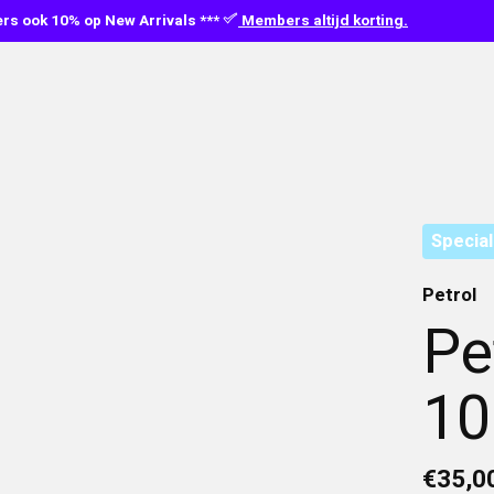
s ook 10% op New Arrivals ***
Members altijd korting.
Special
Petrol
Pe
10
€35,0