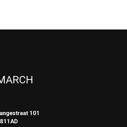
MARCH
angestraat 101
3811AD