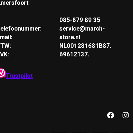
mersfoort
085-879 89 35
elefoonummer:
service@march-
mail:
store.nl
BTW:
NL001281681B87.
VK:
69612137.
Trustpilot