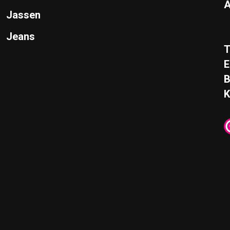
A
Jassen
Jeans
T
E
K