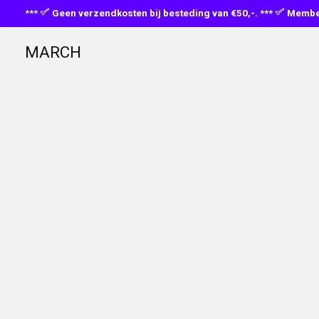
***
Geen verzendkosten bij besteding van €50,-. ***
Member
MARCH