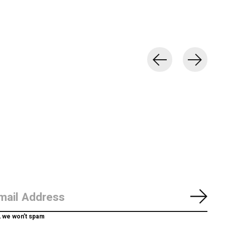
Abon
, we won’t spam