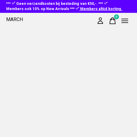
***
Geen verzendkosten bij besteding van €50,-. ***
Members ook 10% op New Arrivals ***
Members altijd korting.
0
MARCH
items