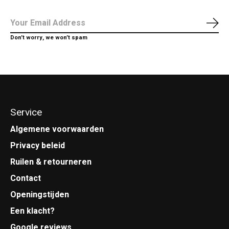
Abo
Don’t worry, we won’t spam
Service
Algemene voorwaarden
Privacy beleid
Ruilen & retourneren
Contact
Openingstijden
Een klacht?
Google reviews